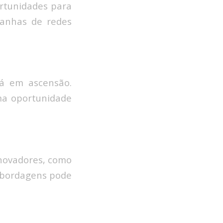
ortunidades para
mpanhas de redes
tá em ascensão.
ma oportunidade
inovadores, como
 abordagens pode