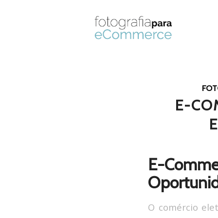
FOT
E-CO
E-Commer
Oportuni
O comércio ele