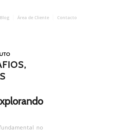
Blog
Área de Cliente
Contacto
DUTO
FIOS,
S
xplorando
 fundamental no