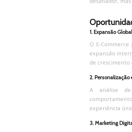
desafiador, mas
Oportunida
1. Expansão Global
O E-Commerce p
expansão intern
de crescimento 
2. Personalização
A análise de
comportamento 
experiência únic
3. Marketing Digit