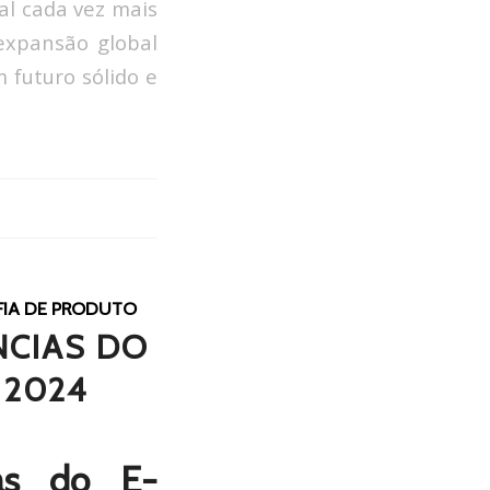
l cada vez mais
 expansão global
 futuro sólido e
IA DE PRODUTO
NCIAS DO
 2024
ias do E-