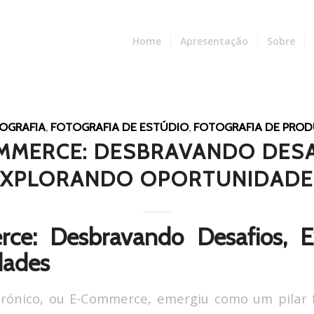
Home
Apresentação
Sobre
OGRAFIA
,
FOTOGRAFIA DE ESTÚDIO
,
FOTOGRAFIA DE PRO
MMERCE: DESBRAVANDO DESA
EXPLORANDO OPORTUNIDADE
ce: Desbravando Desafios, E
dades
trónico, ou E-Commerce, emergiu como um pilar