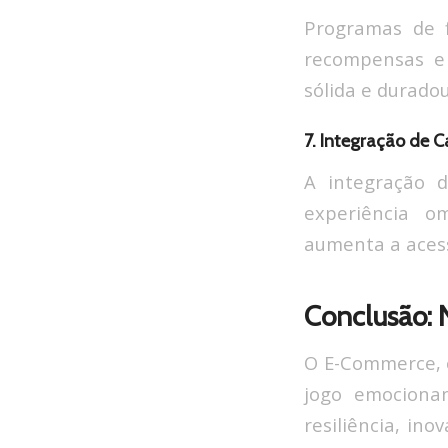
Programas de f
recompensas e 
sólida e duradou
7. Integração de C
A integração d
experiência o
aumenta a acess
Conclusão:
O E-Commerce, c
jogo emociona
resiliência, i