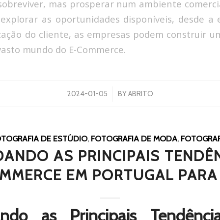
sobreviver, mas prosperar num ambiente comercia
o explorar as oportunidades disponíveis, desde a
zação do cliente, as empresas podem construir um
 vasto mundo do E-Commerce.
/
2024-01-05
BY
ABRITO
TOGRAFIA DE ESTÚDIO
,
FOTOGRAFIA DE MODA
,
FOTOGRAF
ANDO AS PRINCIPAIS TENDÊ
MMERCE EM PORTUGAL PARA
ndo as Principais Tendênc