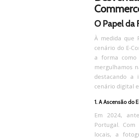
Commerce
O Papel da F
À medida que P
cenário do E-C
a forma como 
mergulhamos na
destacando a i
cenário digital
1. A Ascensão do 
Em 2024, ante
Portugal. Com 
locais, a fot