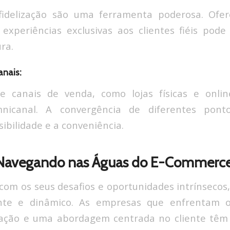
idelização são uma ferramenta poderosa. Ofer
experiências exclusivas aos clientes fiéis pode
ra.
anais:
e canais de venda, como lojas físicas e onli
mnicanal. A convergência de diferentes pont
ibilidade e a conveniência.
 Navegando nas Águas do E-Commerc
om os seus desafios e oportunidades intrínseco
nte e dinâmico. As empresas que enfrentam o
novação e uma abordagem centrada no cliente têm