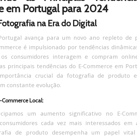
 em Portugal para 2024
otografia na Era do Digital
ortugal avança para um novo ano repleto de po
ommerce é impulsionado por tendências dinâmica
os consumidores interagem e compram online.
s principais tendências do E-Commerce em Port
mportância crucial da fotografia de produto e 
 em constante evolução.
E-Commerce Local:
cipamos um aumento significativo no E-Com
consumidores cada vez mais interessados em 
ografia de produto desempenha um papel vital