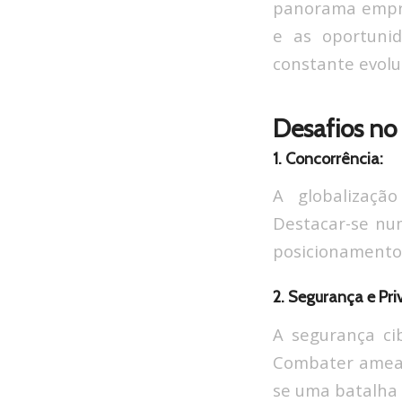
panorama empres
e as oportunid
constante evolu
Desafios n
1. Concorrência:
A globalizaçã
Destacar-se num
posicionamento
2. Segurança e Pri
A segurança ci
Combater ameaça
se uma batalha