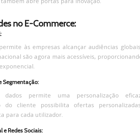
 também abre portas para inovação.
des no E-Commerce:
:
ermite às empresas alcançar audiências globais.
acional são agora mais acessíveis, proporcionan
exponencial.
 e Segmentação:
 dados permite uma personalização efica
do cliente possibilita ofertas personalizad
a para cada utilizador.
al e Redes Sociais: