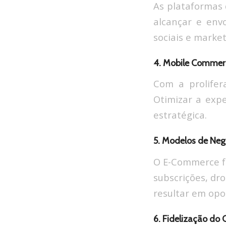
As plataformas 
alcançar e envo
sociais e marke
4. Mobile Comme
Com a prolifer
Otimizar a exp
estratégica.
5. Modelos de Neg
O E-Commerce fa
subscrições, dr
resultar em opor
6. Fidelização do C