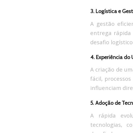
3. Logística e Ges
A gestão eficie
entrega rápida 
desafio logístico
4. Experiência do 
A criação de uma
fácil, processo
influenciam dir
5. Adoção de Tecn
A rápida evol
tecnologias, c