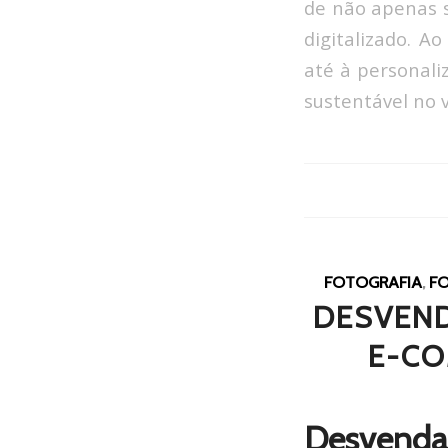
de não apenas 
digitalizado. A
até à personali
sustentável no
FOTOGRAFIA
,
FO
DESVEND
E-CO
Desvenda