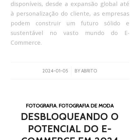
disponíveis, desde a expansão global até
à personalização do cliente, as empresas
podem construir um futuro sólido e
sustentável no vasto mundo do E-
Commerce.
/
2024-01-05
BY
ABRITO
FOTOGRAFIA
,
FOTOGRAFIA DE MODA
DESBLOQUEANDO O
POTENCIAL DO E-