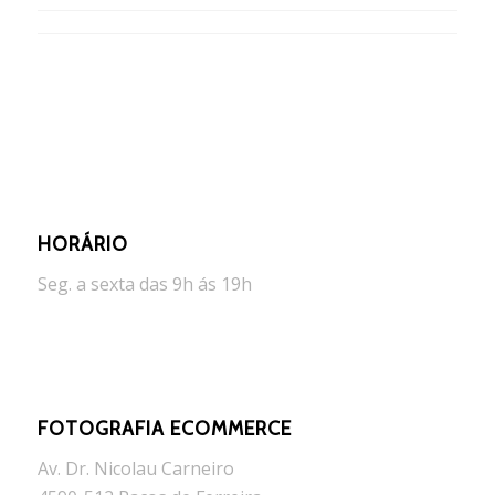
HORÁRIO
Seg. a sexta das 9h ás 19h
FOTOGRAFIA ECOMMERCE
Av. Dr. Nicolau Carneiro