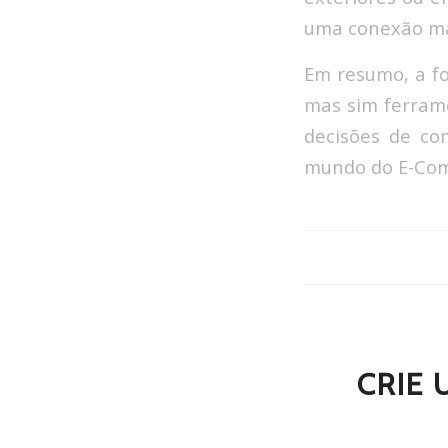
uma conexão ma
Em resumo, a fo
mas sim ferram
decisões de co
mundo do E-Com
CRIE 