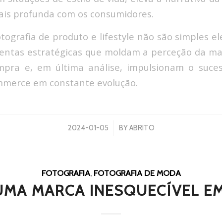
is profunda com os consumidores.
tografia de produto e lifestyle não são simples el
entas estratégicas que moldam a perceção da mar
mpra e, em última análise, impulsionam o suce
merce em constante evolução.
/
2024-01-05
BY
ABRITO
FOTOGRAFIA
,
FOTOGRAFIA DE MODA
UMA MARCA INESQUECÍVEL E