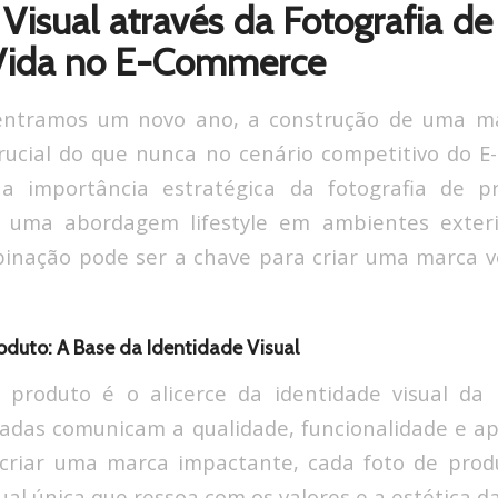
 Visual através da Fotografia de
 Vida no E-Commerce
entramos um novo ano, a construção de uma m
rucial do que nunca no cenário competitivo do 
 a importância estratégica da fotografia de 
uma abordagem lifestyle em ambientes exterio
inação pode ser a chave para criar uma marca 
roduto: A Base da Identidade Visual
e produto é o alicerce da identidade visual da
hadas comunicam a qualidade, funcionalidade e ap
 criar uma marca impactante, cada foto de prod
ual única que ressoa com os valores e a estética d