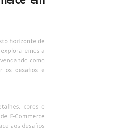
mmerce em
sto horizonte de
 exploraremos a
desvendando como
r os desafios e
talhes, cores e
o de E-Commerce
ace aos desafios