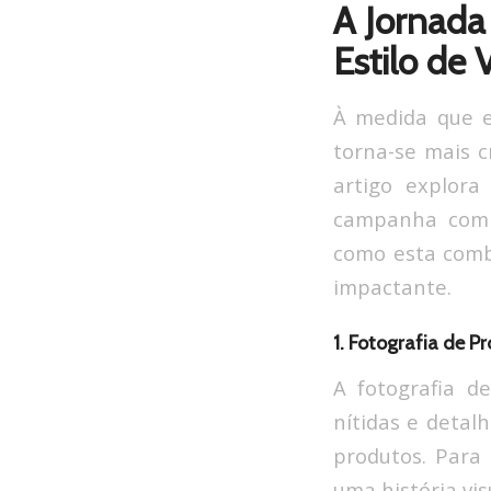
A Jornada
Estilo de
À medida que 
torna-se mais c
artigo explora
campanha com 
como esta comb
impactante.
1. Fotografia de P
A fotografia d
nítidas e detal
produtos. Para
uma história vis