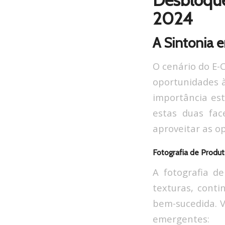
Desbloqu
2024
A Sintonia e
O cenário do E-
oportunidades 
importância est
estas duas fac
aproveitar as o
Fotografia de Produ
A fotografia d
texturas, cont
bem-sucedida. V
emergentes: