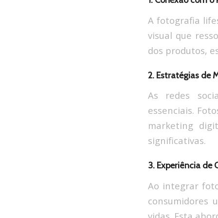
1. Conexão com o 
A fotografia li
visual que ress
dos produtos, e
2. Estratégias de M
As redes soci
essenciais. Fot
marketing digi
significativas.
3. Experiência de
Ao integrar fot
consumidores u
vidas. Esta abo