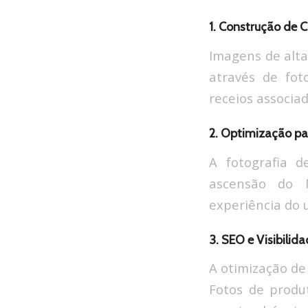
1. Construção de 
Imagens de alta
através de fot
receios associa
2. Optimização pa
A fotografia d
ascensão do 
experiência do 
3. SEO e Visibilida
A otimização de
Fotos de produ