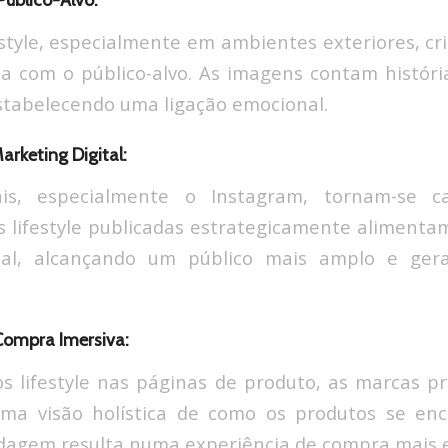
Público-Alvo:
festyle, especialmente em ambientes exteriores, cr
oa com o público-alvo. As imagens contam histór
stabelecendo uma ligação emocional.
arketing Digital:
ais, especialmente o Instagram, tornam-se 
os lifestyle publicadas estrategicamente alimen
tal, alcançando um público mais amplo e ger
 Compra Imersiva:
os lifestyle nas páginas de produto, as marcas 
ma visão holística de como os produtos se en
rdagem resulta numa experiência de compra mais 