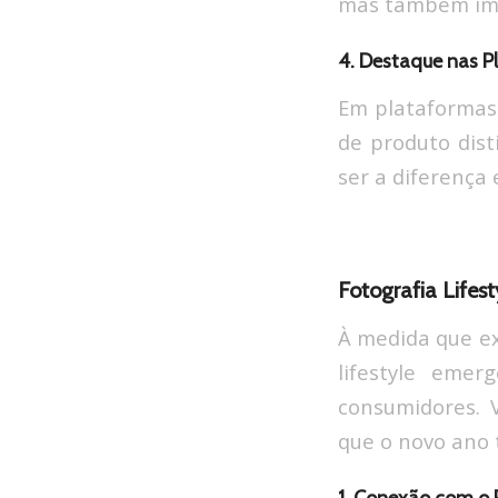
mas também impu
4. Destaque nas 
Em plataformas 
de produto dist
ser a diferença
Fotografia Lifest
À medida que e
lifestyle eme
consumidores. 
que o novo ano 