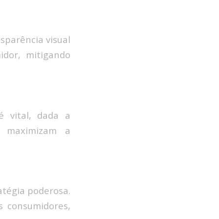
sparência visual
idor, mitigando
é vital, dada a
s maximizam a
atégia poderosa.
s consumidores,