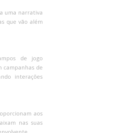
ia uma narrativa
ias que vão além
campos de jogo
tam campanhas de
ando interações
proporcionam aos
caixam nas suas
envolvente.