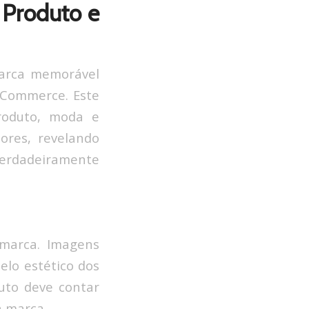
 Produto e
arca memorável
E-Commerce. Este
produto, moda e
res, revelando
verdadeiramente
 marca. Imagens
elo estético dos
uto deve contar
a marca.