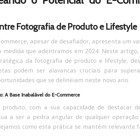
eando o Potencial do E-Co
ntre Fotografia de Produto e Lifestyle
Commerce, apesar de desafiador, apresenta um va
à medida que adentramos em 2024. Neste artigo,
ratégica da fotografia de produto e lifestyle, 
etas podem ser alavancas cruciais para supera
portunidades que se delineiam neste novo ano.
to: A Base Inabalável do E-Commerce
e produto, com a sua capacidade de destacar de
inua a ser a pedra angular de qualquer operaçã
ejamos como esta prática se mantém relevante f