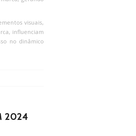
ementos visuais,
ca, influenciam
sso no dinâmico
M 2024