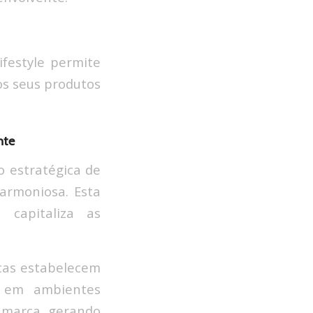
ifestyle permite
os seus produtos
nte
 estratégica de
harmoniosa. Esta
capitaliza as
rcas estabelecem
s em ambientes
a marca, gerando