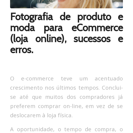
Fotografia de produto e
moda para eCommerce
(loja online), sucessos e
erros.
O e-commerce teve um acentuado
crescimento nos últimos tempos. Conclui-
se até que muitos dos compradores já
preferem comprar on-line, em vez de se
deslocarem à loja física.
A oportunidade, o tempo de compra, o