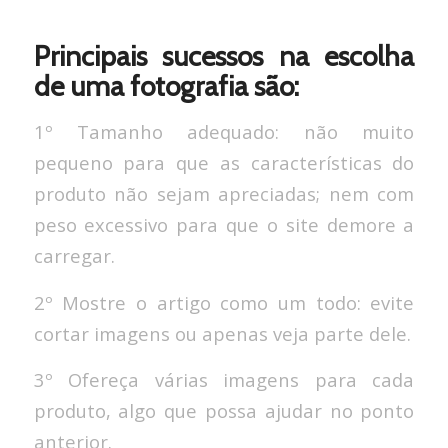
Principais sucessos na escolha
de uma fotografia são
:
1º Tamanho adequado: não muito
pequeno para que as características do
produto não sejam apreciadas; nem com
peso excessivo para que o site demore a
carregar.
2º Mostre o artigo como um todo: evite
cortar imagens ou apenas veja parte dele.
3º Ofereça várias imagens para cada
produto, algo que possa ajudar no ponto
anterior.