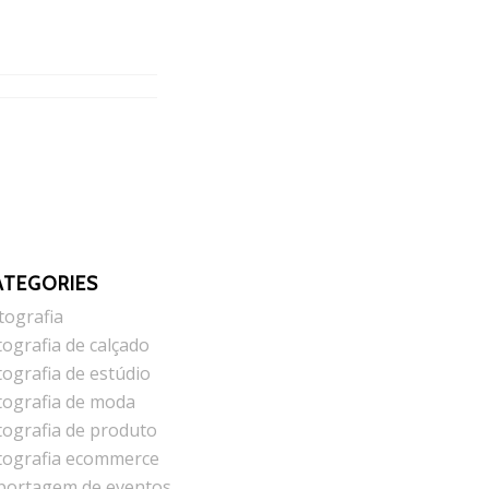
ATEGORIES
tografia
tografia de calçado
tografia de estúdio
tografia de moda
tografia de produto
tografia ecommerce
portagem de eventos