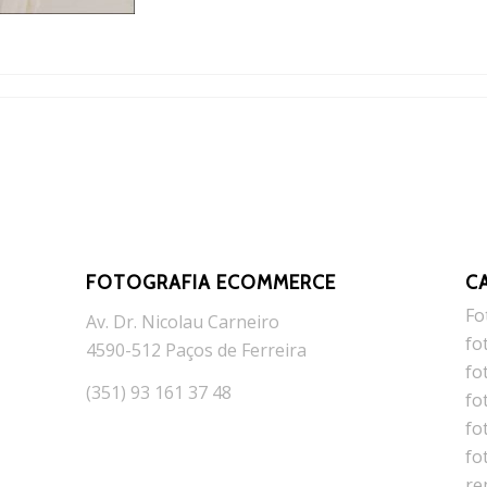
FOTOGRAFIA ECOMMERCE
C
Fo
Av. Dr. Nicolau Carneiro
fo
4590-512 Paços de Ferreira
fo
(351) 93 161 37 48
fo
fo
fo
re