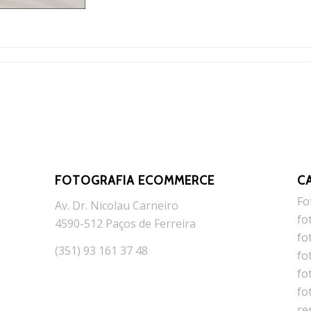
FOTOGRAFIA ECOMMERCE
C
Fo
Av. Dr. Nicolau Carneiro
fo
4590-512 Paços de Ferreira
fo
(351) 93 161 37 48
fo
fo
fo
re