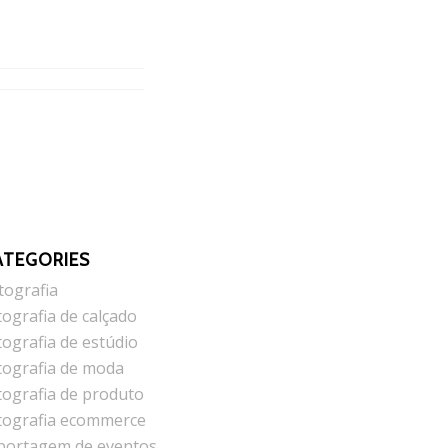
ATEGORIES
tografia
tografia de calçado
tografia de estúdio
tografia de moda
tografia de produto
tografia ecommerce
portagem de eventos