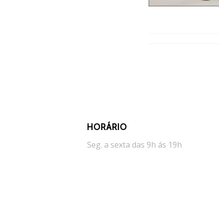
HORÁRIO
Seg. a sexta das 9h ás 19h