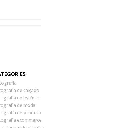
ATEGORIES
tografia
tografia de calçado
tografia de estúdio
tografia de moda
tografia de produto
tografia ecommerce
portagem de eventos