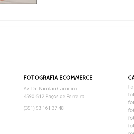
FOTOGRAFIA ECOMMERCE
C
Fo
Av. Dr. Nicolau Carneiro
fo
4590-512 Paços de Ferreira
fo
(351) 93 161 37 48
fo
fo
fo
re