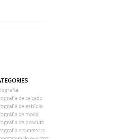
ATEGORIES
tografia
tografia de calçado
tografia de estúdio
tografia de moda
tografia de produto
tografia ecommerce
portagem de eventos