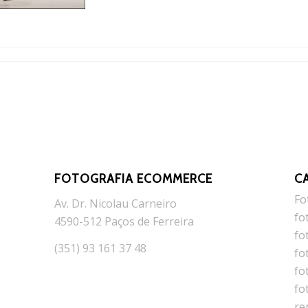
FOTOGRAFIA ECOMMERCE
C
Fo
Av. Dr. Nicolau Carneiro
fo
4590-512 Paços de Ferreira
fo
(351) 93 161 37 48
fo
fo
fo
re