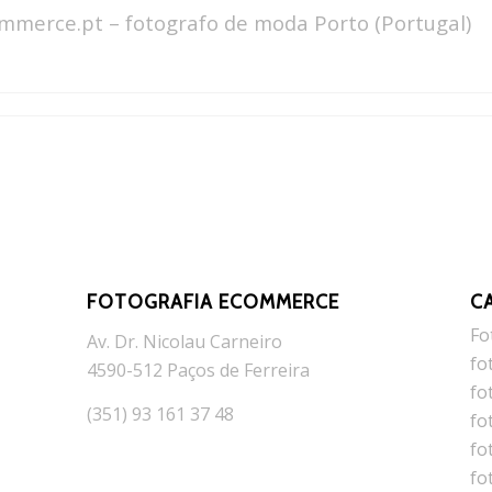
mmerce.pt – fotografo de moda Porto (Portugal)
FOTOGRAFIA ECOMMERCE
C
Fo
Av. Dr. Nicolau Carneiro
fo
4590-512 Paços de Ferreira
fo
(351) 93 161 37 48
fo
fo
fo