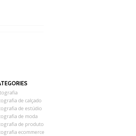
ATEGORIES
tografia
tografia de calçado
tografia de estúdio
tografia de moda
tografia de produto
tografia ecommerce