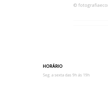
© fotografiaeco
HORÁRIO
Seg. a sexta das 9h ás 19h