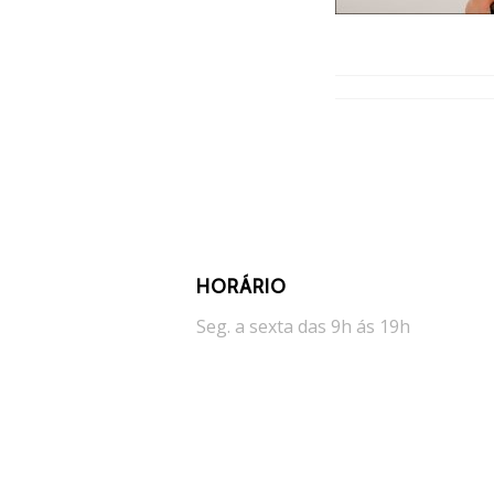
HORÁRIO
Seg. a sexta das 9h ás 19h