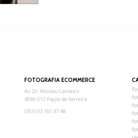
FOTOGRAFIA ECOMMERCE
C
Fo
Av. Dr. Nicolau Carneiro
fo
4590-512 Paços de Ferreira
fo
(351) 93 161 37 48
fo
fo
fo
re