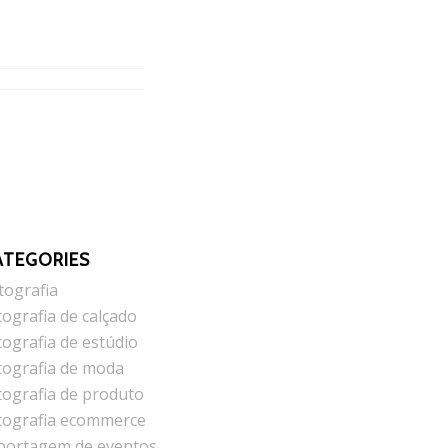
ATEGORIES
tografia
tografia de calçado
tografia de estúdio
tografia de moda
tografia de produto
tografia ecommerce
portagem de eventos