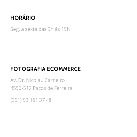
HORÁRIO
Seg. a sexta das 9h ás 19h
FOTOGRAFIA ECOMMERCE
Av. Dr. Nicolau Carneiro
4590-512 Paços de Ferreira
(351) 93 161 37 48