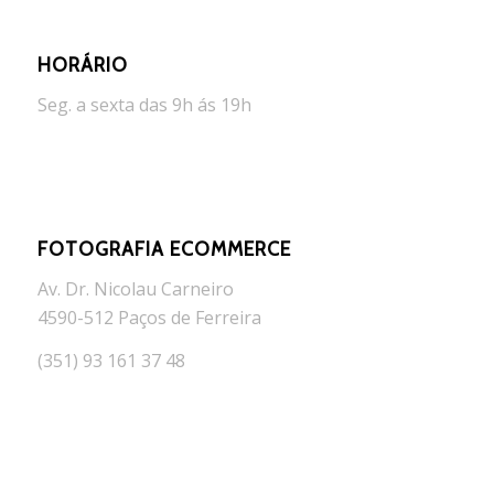
HORÁRIO
Seg. a sexta das 9h ás 19h
FOTOGRAFIA ECOMMERCE
Av. Dr. Nicolau Carneiro
4590-512 Paços de Ferreira
(351) 93 161 37 48