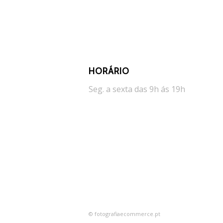
HORÁRIO
Seg. a sexta das 9h ás 19h
© fotografiaecommerce.pt