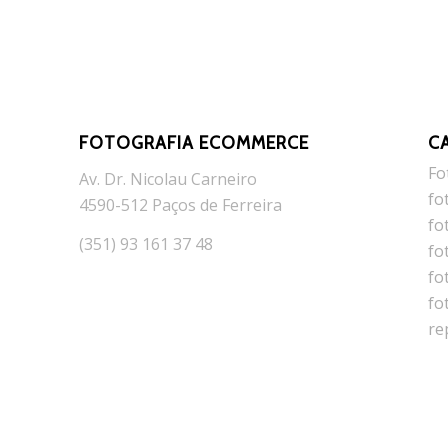
FOTOGRAFIA ECOMMERCE
C
Fo
Av. Dr. Nicolau Carneiro
fo
4590-512 Paços de Ferreira
fo
(351) 93 161 37 48
fo
fo
fo
re