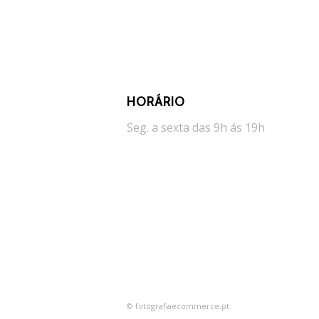
HORÁRIO
Seg. a sexta das 9h ás 19h
© fotografiaecommerce.pt