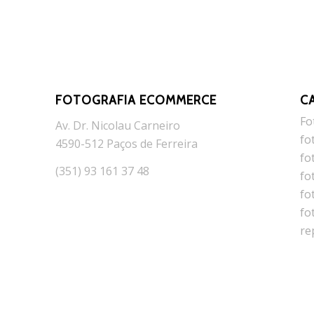
FOTOGRAFIA ECOMMERCE
C
Fo
Av. Dr. Nicolau Carneiro
fo
4590-512 Paços de Ferreira
fo
(351) 93 161 37 48
fo
fo
fo
re