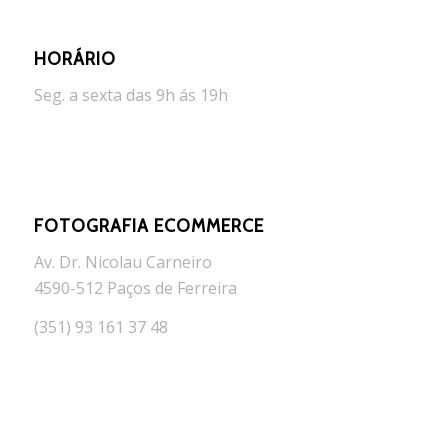
HORÁRIO
Seg. a sexta das 9h ás 19h
FOTOGRAFIA ECOMMERCE
Av. Dr. Nicolau Carneiro
4590-512 Paços de Ferreira
(351) 93 161 37 48