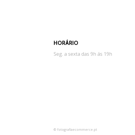
HORÁRIO
Seg. a sexta das 9h ás 19h
© fotografiaecommerce.pt