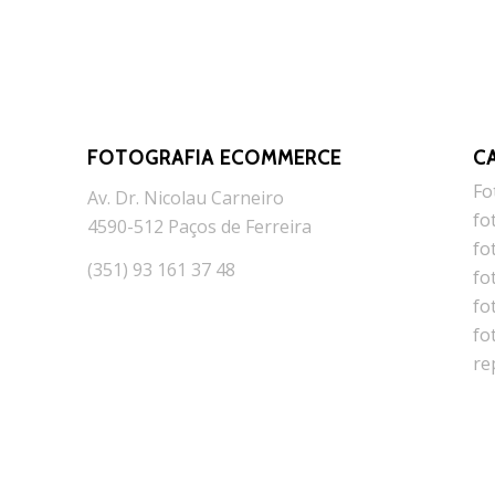
FOTOGRAFIA ECOMMERCE
C
Fo
Av. Dr. Nicolau Carneiro
fo
4590-512 Paços de Ferreira
fo
(351) 93 161 37 48
fo
fo
fo
re