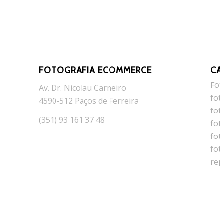
FOTOGRAFIA ECOMMERCE
C
Fo
Av. Dr. Nicolau Carneiro
fo
4590-512 Paços de Ferreira
fo
(351) 93 161 37 48
fo
fo
fo
re