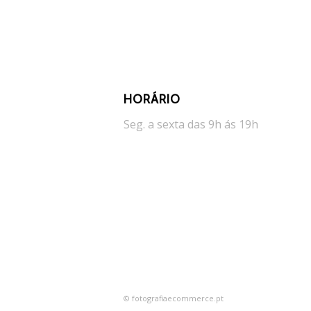
HORÁRIO
Seg. a sexta das 9h ás 19h
© fotografiaecommerce.pt