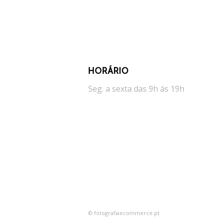
HORÁRIO
Seg. a sexta das 9h ás 19h
© fotografiaecommerce.pt