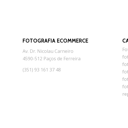
FOTOGRAFIA ECOMMERCE
C
Fo
Av. Dr. Nicolau Carneiro
fo
4590-512 Paços de Ferreira
fo
(351) 93 161 37 48
fo
fo
fo
re