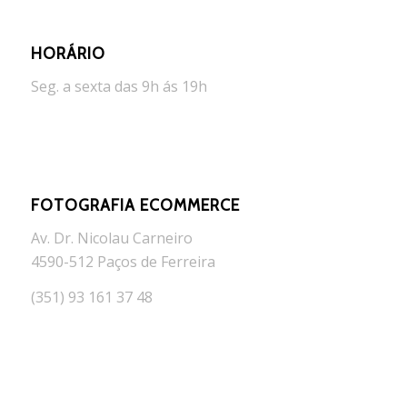
HORÁRIO
Seg. a sexta das 9h ás 19h
FOTOGRAFIA ECOMMERCE
Av. Dr. Nicolau Carneiro
4590-512 Paços de Ferreira
(351) 93 161 37 48