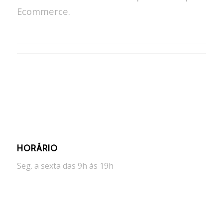
Ecommerce.
HORÁRIO
Seg. a sexta das 9h ás 19h