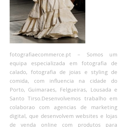
fotografiaecommerce.pt – Somos um
equipa especializada em fotografia de
calado, fotografia de joias e styling de
comida, com influencia na cidade do
Porto, Guimaraes, Felgueiras, Lousada e
Santo Tirso.Desenvolvemos trabalho em
colaborao com agencias de marketing
digital, que desenvolvem websites e lojas
de venda online com produtos para