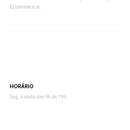
Ecommerce.
HORÁRIO
Seg. a sexta das 9h ás 19h