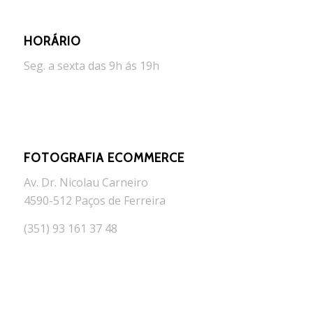
HORÁRIO
Seg. a sexta das 9h ás 19h
FOTOGRAFIA ECOMMERCE
Av. Dr. Nicolau Carneiro
4590-512 Paços de Ferreira
(351) 93 161 37 48