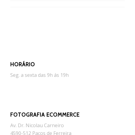
HORÁRIO
Seg. a sexta das 9h ás 19h
FOTOGRAFIA ECOMMERCE
Av. Dr. Nicolau Carneiro
4590-512 Paços de Ferreira