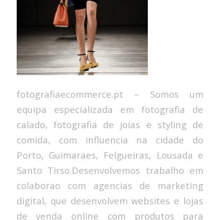
fotografiaecommerce.pt – Somos um
equipa especializada em fotografia de
calado, fotografia de joias e styling de
comida, com influencia na cidade do
Porto, Guimaraes, Felgueiras, Lousada e
Santo Tirso.Desenvolvemos trabalho em
colaborao com agencias de marketing
digital, que desenvolvem websites e lojas
de venda online com produtos para