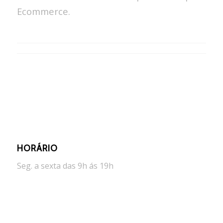
Ecommerce.
HORÁRIO
Seg. a sexta das 9h ás 19h