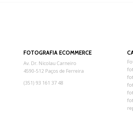
FOTOGRAFIA ECOMMERCE
C
Fo
Av. Dr. Nicolau Carneiro
fo
4590-512 Paços de Ferreira
fo
(351) 93 161 37 48
fo
fo
fo
re