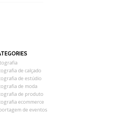
ATEGORIES
tografia
tografia de calçado
tografia de estúdio
tografia de moda
tografia de produto
tografia ecommerce
portagem de eventos