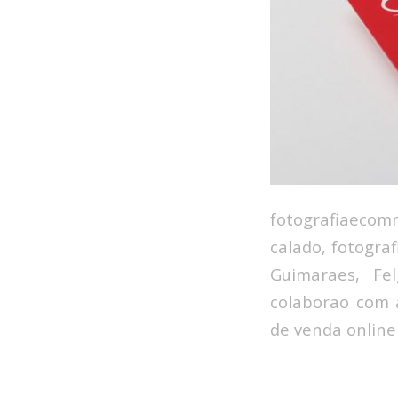
fotografiaeco
calado, fotogra
Guimaraes, Fe
colaborao com
de venda onlin