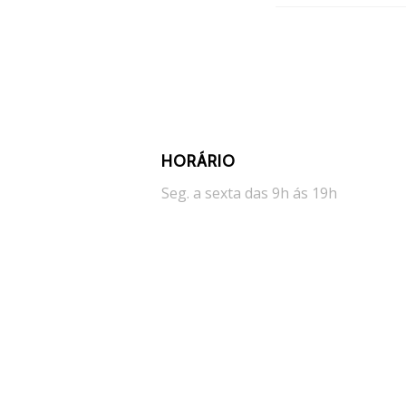
HORÁRIO
Seg. a sexta das 9h ás 19h