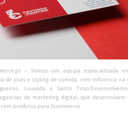
mmerce.pt – Somos um equipa especializada em
fia de joias e styling de comida, com influencia na
lgueiras, Lousada e Santo Tirso.Desenvolvem
 agencias de marketing digital, que desenvolvem 
e com produtos para Ecommerce.