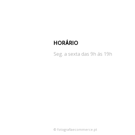
HORÁRIO
Seg. a sexta das 9h ás 19h
© fotografiaecommerce.pt