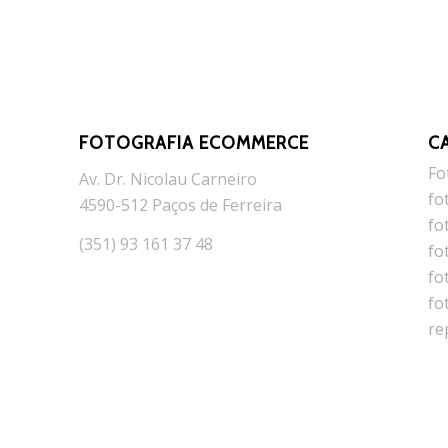
FOTOGRAFIA ECOMMERCE
C
Fo
Av. Dr. Nicolau Carneiro
fo
4590-512 Paços de Ferreira
fo
(351) 93 161 37 48
fo
fo
fo
re