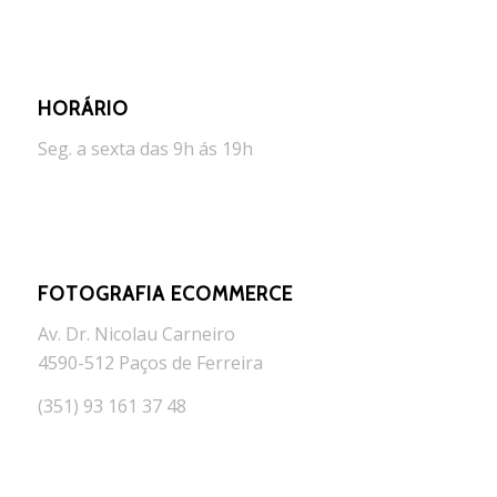
HORÁRIO
Seg. a sexta das 9h ás 19h
FOTOGRAFIA ECOMMERCE
Av. Dr. Nicolau Carneiro
4590-512 Paços de Ferreira
(351) 93 161 37 48