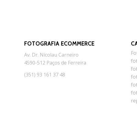
FOTOGRAFIA ECOMMERCE
C
Fo
Av. Dr. Nicolau Carneiro
fo
4590-512 Paços de Ferreira
fo
(351) 93 161 37 48
fo
fo
fo
re