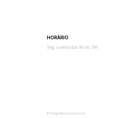
HORÁRIO
Seg. a sexta das 9h ás 19h
© fotografiaecommerce.pt