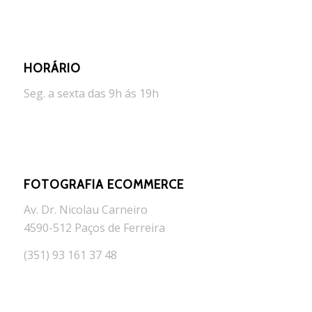
HORÁRIO
Seg. a sexta das 9h ás 19h
FOTOGRAFIA ECOMMERCE
Av. Dr. Nicolau Carneiro
4590-512 Paços de Ferreira
(351) 93 161 37 48