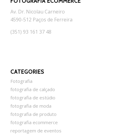
FOTOGRAFIA ECOMMERCE
Av. Dr. Nicolau Carneiro
4590-512 Paços de Ferreira
(351) 93 161 37 48
CATEGORIES
Fotografia
fotografia de calçado
fotografia de estúdio
fotografia de moda
fotografia de produto
fotografia ecommerce
reportagem de eventos