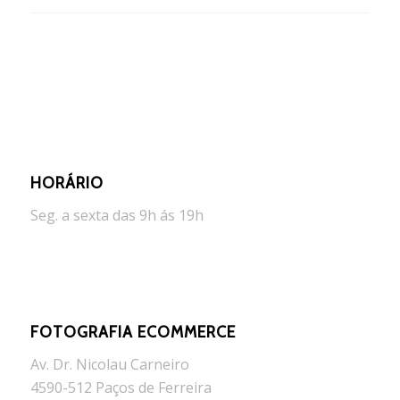
HORÁRIO
Seg. a sexta das 9h ás 19h
FOTOGRAFIA ECOMMERCE
Av. Dr. Nicolau Carneiro
4590-512 Paços de Ferreira