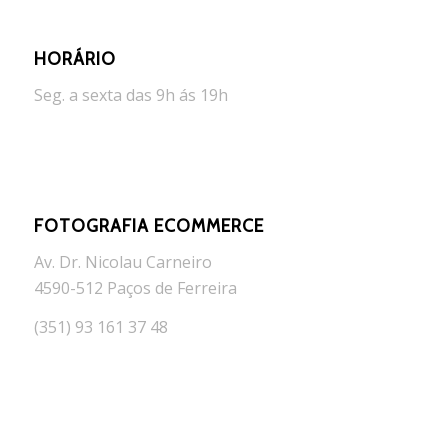
HORÁRIO
Seg. a sexta das 9h ás 19h
FOTOGRAFIA ECOMMERCE
Av. Dr. Nicolau Carneiro
4590-512 Paços de Ferreira
(351) 93 161 37 48