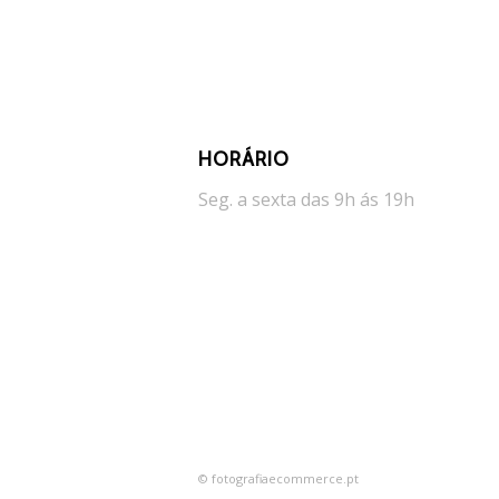
HORÁRIO
Seg. a sexta das 9h ás 19h
© fotografiaecommerce.pt