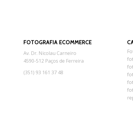
FOTOGRAFIA ECOMMERCE
C
Fo
Av. Dr. Nicolau Carneiro
fo
4590-512 Paços de Ferreira
fo
(351) 93 161 37 48
fo
fo
fo
re