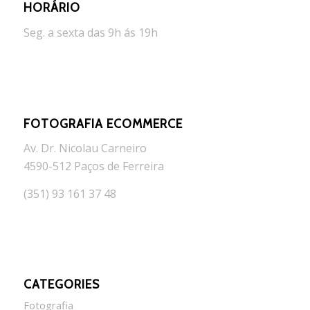
HORÁRIO
Seg. a sexta das 9h ás 19h
FOTOGRAFIA ECOMMERCE
Av. Dr. Nicolau Carneiro
4590-512 Paços de Ferreira
(351) 93 161 37 48
CATEGORIES
Fotografia