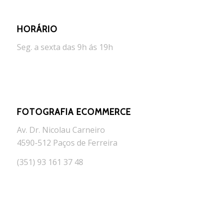
HORÁRIO
Seg. a sexta das 9h ás 19h
FOTOGRAFIA ECOMMERCE
Av. Dr. Nicolau Carneiro
4590-512 Paços de Ferreira
(351) 93 161 37 48