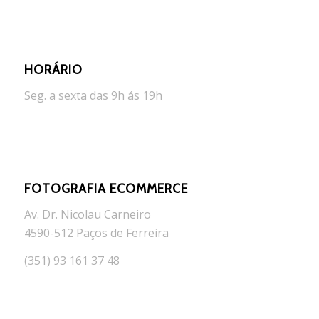
HORÁRIO
Seg. a sexta das 9h ás 19h
FOTOGRAFIA ECOMMERCE
Av. Dr. Nicolau Carneiro
4590-512 Paços de Ferreira
(351) 93 161 37 48