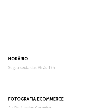
HORÁRIO
Seg. a sexta das 9h ás 19h
FOTOGRAFIA ECOMMERCE
Av. Dr. Nicolau Carneiro