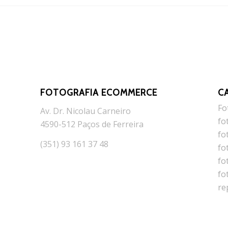
FOTOGRAFIA ECOMMERCE
C
Fo
Av. Dr. Nicolau Carneiro
fo
4590-512 Paços de Ferreira
fo
(351) 93 161 37 48
fo
fo
fo
re