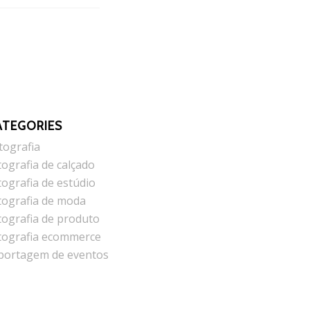
ATEGORIES
tografia
tografia de calçado
tografia de estúdio
tografia de moda
tografia de produto
tografia ecommerce
portagem de eventos