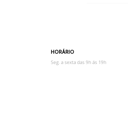
HORÁRIO
Seg. a sexta das 9h ás 19h