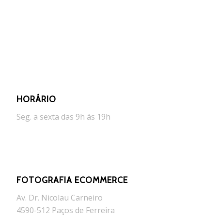
HORÁRIO
Seg. a sexta das 9h ás 19h
FOTOGRAFIA ECOMMERCE
Av. Dr. Nicolau Carneiro
4590-512 Paços de Ferreira