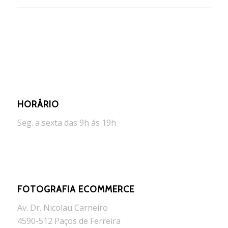
HORÁRIO
Seg. a sexta das 9h ás 19h
FOTOGRAFIA ECOMMERCE
Av. Dr. Nicolau Carneiro
4590-512 Paços de Ferreira