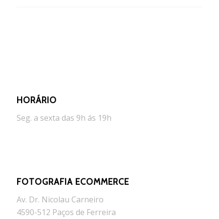
HORÁRIO
Seg. a sexta das 9h ás 19h
FOTOGRAFIA ECOMMERCE
Av. Dr. Nicolau Carneiro
4590-512 Paços de Ferreira