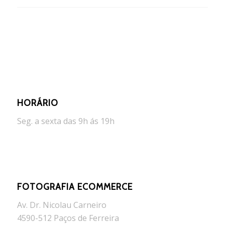
HORÁRIO
Seg. a sexta das 9h ás 19h
FOTOGRAFIA ECOMMERCE
Av. Dr. Nicolau Carneiro
4590-512 Paços de Ferreira