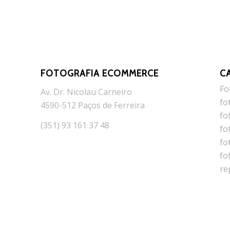
FOTOGRAFIA ECOMMERCE
C
Fo
Av. Dr. Nicolau Carneiro
fo
4590-512 Paços de Ferreira
fo
(351) 93 161 37 48
fo
fo
fo
re