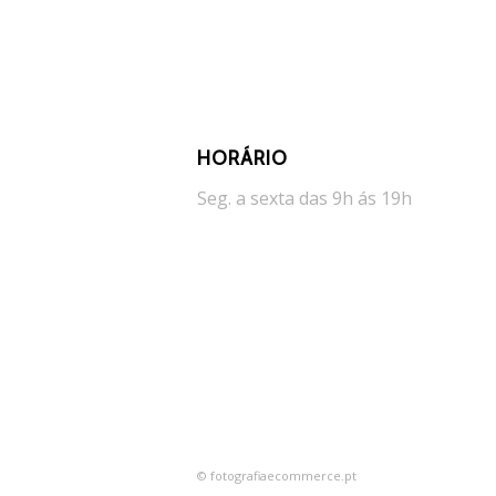
HORÁRIO
Seg. a sexta das 9h ás 19h
© fotografiaecommerce.pt