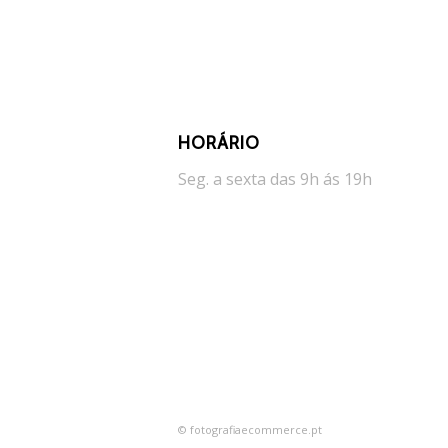
HORÁRIO
Seg. a sexta das 9h ás 19h
© fotografiaecommerce.pt