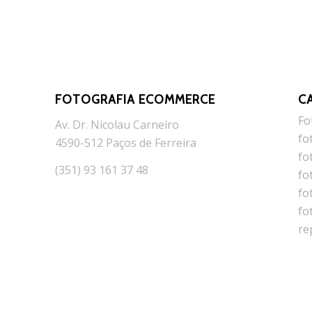
FOTOGRAFIA ECOMMERCE
C
Fo
Av. Dr. Nicolau Carneiro
fo
4590-512 Paços de Ferreira
fo
(351) 93 161 37 48
fo
fo
fo
re