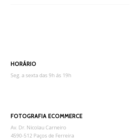
HORÁRIO
Seg. a sexta das 9h ás 19h
FOTOGRAFIA ECOMMERCE
Av. Dr. Nicolau Carneiro
4590-512 Paços de Ferreira