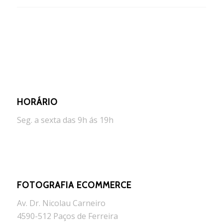
HORÁRIO
Seg. a sexta das 9h ás 19h
FOTOGRAFIA ECOMMERCE
Av. Dr. Nicolau Carneiro
4590-512 Paços de Ferreira