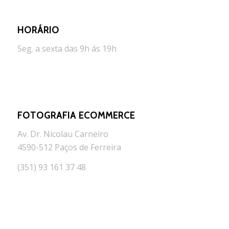
HORÁRIO
Seg. a sexta das 9h ás 19h
FOTOGRAFIA ECOMMERCE
Av. Dr. Nicolau Carneiro
4590-512 Paços de Ferreira
(351) 93 161 37 48