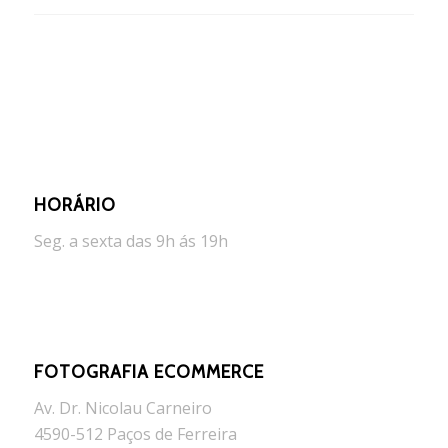
HORÁRIO
Seg. a sexta das 9h ás 19h
FOTOGRAFIA ECOMMERCE
Av. Dr. Nicolau Carneiro
4590-512 Paços de Ferreira