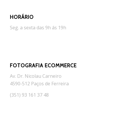
HORÁRIO
Seg. a sexta das 9h ás 19h
FOTOGRAFIA ECOMMERCE
Av. Dr. Nicolau Carneiro
4590-512 Paços de Ferreira
(351) 93 161 37 48